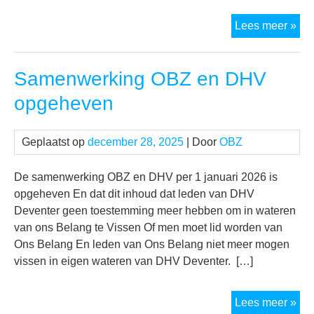
Vis
Lees meer »
met
twe
Samenwerking OBZ en DHV
of
dri
opgeheven
ha
Geplaatst op
december 28, 2025
| Door
OBZ
De samenwerking OBZ en DHV per 1 januari 2026 is
opgeheven En dat dit inhoud dat leden van DHV
Deventer geen toestemming meer hebben om in wateren
van ons Belang te Vissen Of men moet lid worden van
Ons Belang En leden van Ons Belang niet meer mogen
vissen in eigen wateren van DHV Deventer. […]
Sa
Lees meer »