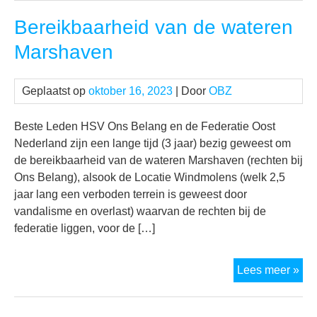
hog
Bereikbaarheid van de wateren
op
Marshaven
Geplaatst op
oktober 16, 2023
| Door
OBZ
Beste Leden HSV Ons Belang en de Federatie Oost
Nederland zijn een lange tijd (3 jaar) bezig geweest om
de bereikbaarheid van de wateren Marshaven (rechten bij
Ons Belang), alsook de Locatie Windmolens (welk 2,5
jaar lang een verboden terrein is geweest door
vandalisme en overlast) waarvan de rechten bij de
federatie liggen, voor de […]
Ber
Lees meer »
van
de