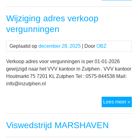
OB
en
Wijziging adres verkoop
DH
op
vergunningen
Geplaatst op
december 28, 2025
| Door
OBZ
Verkoop adres voor vergunningen is per 01-01-2026
gewijzigd naar het VVV kantoor in Zutphen . VVV kantoor
Houtmarkt 75 7201 KL Zutphen Tel : 0575-844538 Mail:
info@inzutphen.nl
Wij
Lees meer »
adr
ver
Viswedstrijd MARSHAVEN
ver