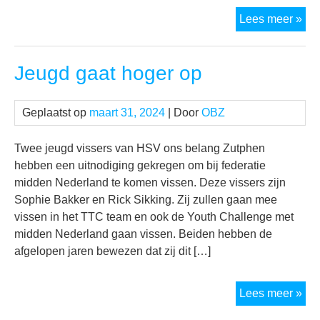
VE
Lees meer »
Jeugd gaat hoger op
Geplaatst op
maart 31, 2024
| Door
OBZ
Twee jeugd vissers van HSV ons belang Zutphen
hebben een uitnodiging gekregen om bij federatie
midden Nederland te komen vissen. Deze vissers zijn
Sophie Bakker en Rick Sikking. Zij zullen gaan mee
vissen in het TTC team en ook de Youth Challenge met
midden Nederland gaan vissen. Beiden hebben de
afgelopen jaren bewezen dat zij dit […]
Je
Lees meer »
gaa