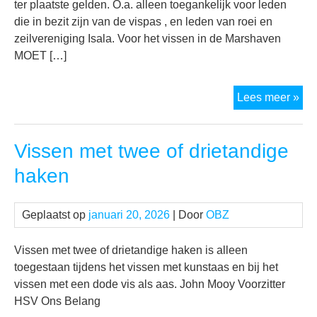
ter plaatste gelden. O.a. alleen toegankelijk voor leden
die in bezit zijn van de vispas , en leden van roei en
zeilvereniging Isala. Voor het vissen in de Marshaven
MOET […]
Ni
Lees meer »
bor
reg
Vissen met twee of drietandige
haken
Geplaatst op
januari 20, 2026
| Door
OBZ
Vissen met twee of drietandige haken is alleen
toegestaan tijdens het vissen met kunstaas en bij het
vissen met een dode vis als aas. John Mooy Voorzitter
HSV Ons Belang