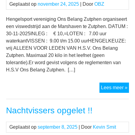
Geplaatst op
november 24, 2025
| Door
OBZ
Hengelsport vereniging Ons Belang Zutphen organiseert
een viswedstrijd aan de Marshaven te Zutphen. DATUM :
30-11-2025INLEG : € 10,=LOTEN : 7.00 uur
waterkantVISSEN : 9.00 t/m 15.00 uurHENGELKEUZE:
vrij ALLEEN VOOR LEDEN VAN H.S.V. Ons Belang
Zutphen. Maximaal 20 kilo in het leefnet (geen
tolerantie).Er word gevist volgens de reglementen van
H.S.V Ons Belang Zutphen. […]
Vis
Lees meer »
MA
Nachtvissers opgelet !!
Geplaatst op
september 8, 2025
| Door
Kevin Smit