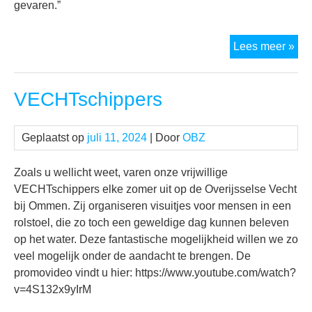
gevaren.”
Opg
Lees meer »
(ka
vis
VECHTschippers
Geplaatst op
juli 11, 2024
| Door
OBZ
Zoals u wellicht weet, varen onze vrijwillige
VECHTschippers elke zomer uit op de Overijsselse Vecht
bij Ommen. Zij organiseren visuitjes voor mensen in een
rolstoel, die zo toch een geweldige dag kunnen beleven
op het water. Deze fantastische mogelijkheid willen we zo
veel mogelijk onder de aandacht te brengen. De
promovideo vindt u hier: https://www.youtube.com/watch?
v=4S132x9yIrM