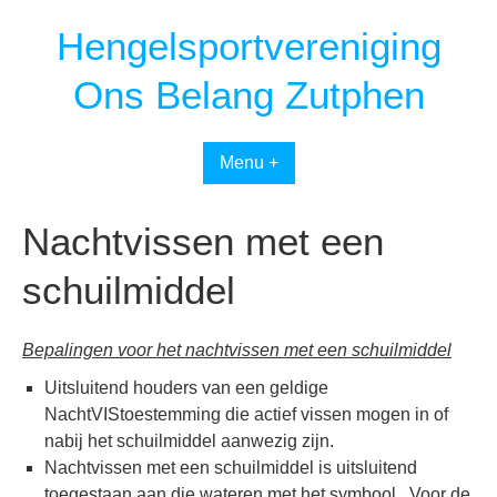
Spring
Hengelsportvereniging
naar
inhoud
Ons Belang Zutphen
Menu +
Nachtvissen met een
schuilmiddel
Bepalingen voor het nachtvissen met een schuilmiddel
Uitsluitend houders van een geldige
NachtVIStoestemming die actief vissen mogen in of
nabij het schuilmiddel aanwezig zijn.
Nachtvissen met een schuilmiddel is uitsluitend
toegestaan aan die wateren met het symbool . Voor de