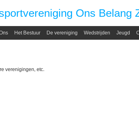
sportvereniging Ons Belang 
 Ons
Het Bestuur
De vereniging
Wedstrijden
Jeugd
C
re verenigingen, etc.