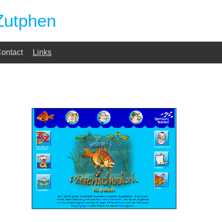
Zutphen
ontact
Links