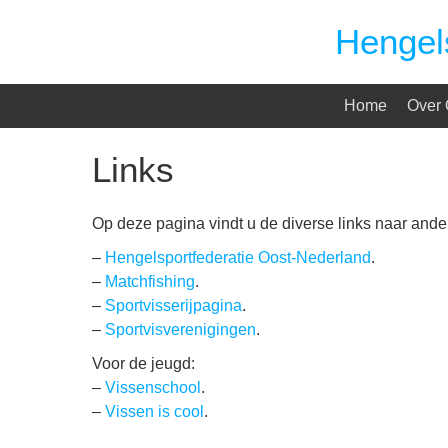
Spring
Hengel
naar
inhoud
Home
Over
Links
Op deze pagina vindt u de diverse links naar ande
–
Hengelsportfederatie Oost-Nederland
.
–
Matchfishing
.
–
Sportvisserijpagina
.
–
Sportvisverenigingen
.
Voor de jeugd:
–
Vissenschool
.
–
Vissen is cool
.